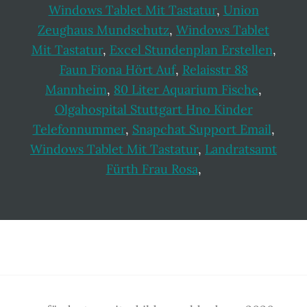
Windows Tablet Mit Tastatur
,
Union
Zeughaus Mundschutz
,
Windows Tablet
Mit Tastatur
,
Excel Stundenplan Erstellen
,
Faun Fiona Hört Auf
,
Relaisstr 88
Mannheim
,
80 Liter Aquarium Fische
,
Olgahospital Stuttgart Hno Kinder
Telefonnummer
,
Snapchat Support Email
,
Windows Tablet Mit Tastatur
,
Landratsamt
Fürth Frau Rosa
,
Footer