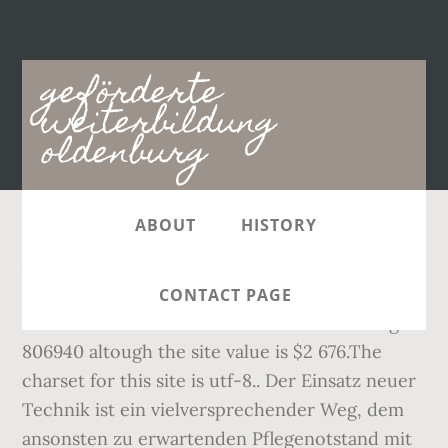
Main
geförderte
navigation
weiterbildung
oldenburg
ABOUT
HISTORY
Aktuelle Jobübersicht von Weiterbildung Jobs
in Oldenburg. Weiterbildung für Ihre
CONTACT PAGE
individuelle Karrieresituation. World ranking
806940 altough the site value is $2 676.The
charset for this site is utf-8.. Der Einsatz neuer
Technik ist ein vielversprechender Weg, dem
ansonsten zu erwartenden Pflegenotstand mit