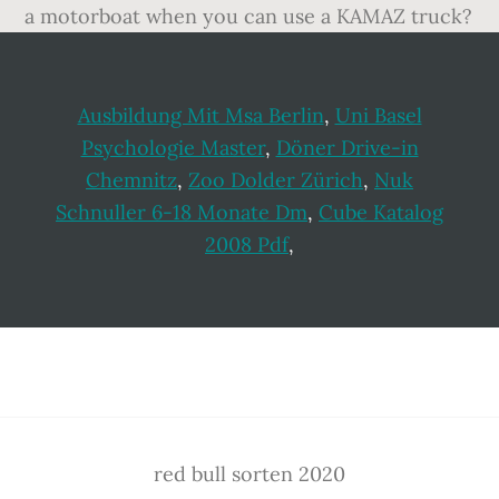
Ausbildung Mit Msa Berlin
,
Uni Basel
Psychologie Master
,
Döner Drive-in
Chemnitz
,
Zoo Dolder Zürich
,
Nuk
Schnuller 6-18 Monate Dm
,
Cube Katalog
2008 Pdf
,
Footer
red bull sorten 2020