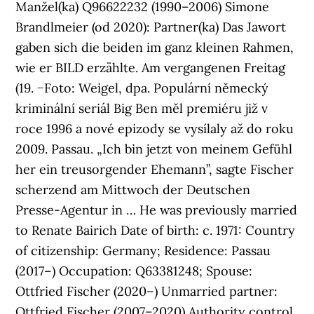
Manžel(ka) Q96622232 (1990–2006) Simone
Brandlmeier (od 2020): Partner(ka) Das Jawort
gaben sich die beiden im ganz kleinen Rahmen,
wie er BILD erzählte. Am vergangenen Freitag
(19. −Foto: Weigel, dpa. Populární německý
kriminální seriál Big Ben měl premiéru již v
roce 1996 a nové epizody se vysílaly až do roku
2009. Passau. „Ich bin jetzt von meinem Gefühl
her ein treusorgender Ehemann”, sagte Fischer
scherzend am Mittwoch der Deutschen
Presse-Agentur in … He was previously married
to Renate Bairich Date of birth: c. 1971: Country
of citizenship: Germany; Residence: Passau
(2017–) Occupation: Q63381248; Spouse:
Ottfried Fischer (2020–) Unmarried partner:
Ottfried Fischer (2007–2020) Authority control