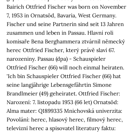
Bairich Ottfried Fischer was born on November
7, 1953 in Ornatsöd, Bavaria, West Germany.
Fischer und seine Partnerin sind seit 13 Jahren
zusammen und leben in Passau. Hlavní roli
komisaře Bena Berghammera ztvárnil německý
herec Ottfried Fischer, který právě slaví 67.
narozeniny. Passau (dpa) - Schauspieler
Ottfried Fischer (66) will noch einmal heiraten.
'Ich bin Schauspieler Ottfried Fischer (66) hat
seine langjährige Lebensgefährtin Simone
Brandlmeier (49) geheiratet. Ottfried Fischer:
Narození: 7. listopadu 1953 (66 let) Ornatsöd:
Alma mater: Q1899335 Mnichovská univerzita:
Povolání: herec, hlasový herec, filmový herec,
televizní herec a spisovatel literatury faktu: